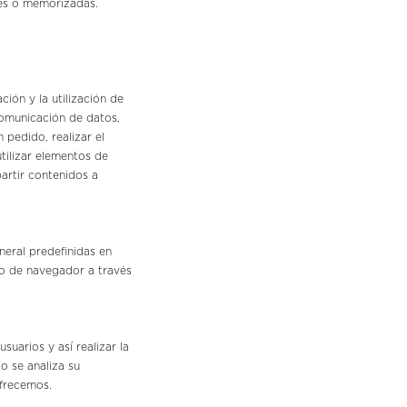
les o memorizadas.
ión y la utilización de
 comunicación de datos,
 pedido, realizar el
utilizar elementos de
artir contenidos a
neral predefinidas en
ipo de navegador a través
uarios y así realizar la
lo se analiza su
ofrecemos.