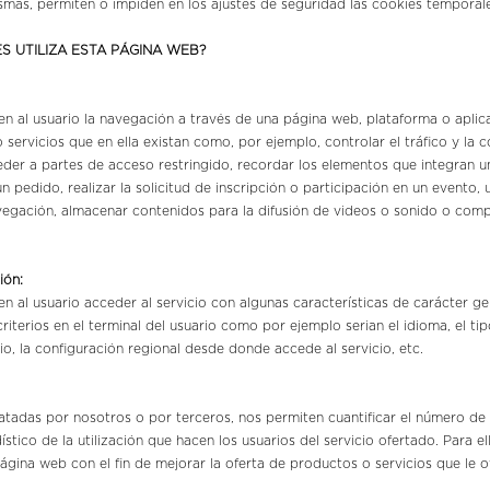
smas, permiten o impiden en los ajustes de seguridad las cookies tempora
S UTILIZA ESTA PÁGINA WEB?
n al usuario la navegación a través de una página web, plataforma o aplicac
o servicios que en ella existan como, por ejemplo, controlar el tráfico y la
cceder a partes de acceso restringido, recordar los elementos que integran un
pedido, realizar la solicitud de inscripción o participación en un evento, 
vegación, almacenar contenidos para la difusión de videos o sonido o comp
.
ión:
n al usuario acceder al servicio con algunas características de carácter ge
criterios en el terminal del usuario como por ejemplo serian el idioma, el t
cio, la configuración regional desde donde accede al servicio, etc.
atadas por nosotros o por terceros, nos permiten cuantificar el número de us
ístico de la utilización que hacen los usuarios del servicio ofertado. Para el
ágina web con el fin de mejorar la oferta de productos o servicios que le 