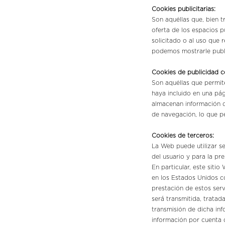
Cookies publicitarias:
Son aquéllas que, bien t
oferta de los espacios p
solicitado o al uso que 
podemos mostrarle publi
Cookies de publicidad 
Son aquéllas que permite
haya incluido en una pág
almacenan información d
de navegación, lo que pe
Cookies de terceros:
La Web puede utilizar se
del usuario y para la pr
En particular, este siti
en los Estados Unidos c
prestación de estos servi
será transmitida, trata
transmisión de dicha in
información por cuenta d