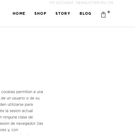
MY ACCOUNT
NEWSLETTER
EN
/
ES
0
HOME
SHOP
STORY
BLOG
 cookies permiten a una
 de un usuario o de su
en utilizarse para
e la sesión actual
n ninguna clase de
 sesión de navegador (las
ies y, con