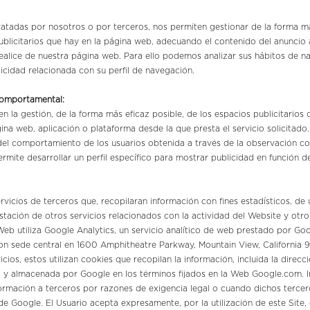
ratadas por nosotros o por terceros, nos permiten gestionar de la forma má
ublicitarios que hay en la página web, adecuando el contenido del anuncio a
realice de nuestra página web. Para ello podemos analizar sus hábitos de n
cidad relacionada con su perfil de navegación.
comportamental:
n la gestión, de la forma más eficaz posible, de los espacios publicitarios q
ina web, aplicación o plataforma desde la que presta el servicio solicitado
el comportamiento de los usuarios obtenida a través de la observación co
rmite desarrollar un perfil específico para mostrar publicidad en función d
rvicios de terceros que, recopilaran información con fines estadísticos, de 
estación de otros servicios relacionados con la actividad del Website y otros
o Web utiliza Google Analytics, un servicio analítico de web prestado por Goo
on sede central en 1600 Amphitheatre Parkway, Mountain View, California 9
cios, estos utilizan cookies que recopilan la información, incluida la direcci
da y almacenada por Google en los términos fijados en la Web Google.com. I
formación a terceros por razones de exigencia legal o cuando dichos tercer
e Google. El Usuario acepta expresamente, por la utilización de este Site, 