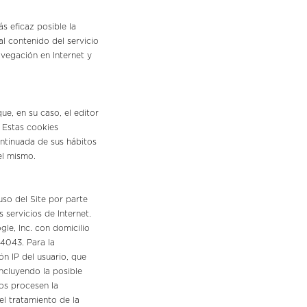
s eficaz posible la
l contenido del servicio
avegación en Internet y
ue, en su caso, el editor
. Estas cookies
ntinuada de sus hábitos
el mismo.
uso del Site por parte
 servicios de Internet.
gle, Inc. con domicilio
4043. Para la
ón IP del usuario, que
ncluyendo la posible
os procesen la
el tratamiento de la