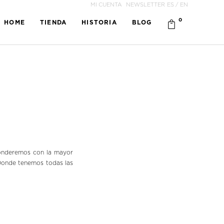
MI CUENTA
NEWSLETTER
ES
/
EN
0
HOME
TIENDA
HISTORIA
BLOG
nderemos con la mayor
. Donde tenemos todas las